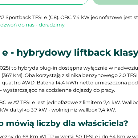
A7 Sportback TFSI e (C8). OBC 7,4 kW jednofazowe jest
dzwoń do nas - doradzimy
.
 e - hybrydowy liftback klas
-2025) to hybryda plug-in dostępna wyłącznie w nadwozi
 e (367 KM). Oba korzystają z silnika benzynowego 2.0 TF
du quattro AWD. Bateria 14,4 kWh netto umieszczona po
- wystarczająco na codzienne dojazdy do pracy.
C w A7 TFSI e jest jednofazowe z limitem 7,4 kW. Wallbo
kW da tylko 3,7 kW - wolniej niż wallbox 7,4 kW.
o mówią liczby dla właściciela?
yczny do 69 km WLTP w wersji 50 TFSI e i do 64 km w we