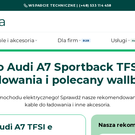
WSPARCIE TECHNICZNE | (+48) 533 114 458
a
le i akcesoria
Dla firm
Usługi
B2B
n
o Audi A7 Sportback TF
dowania i polecany wall
samochodu elektrycznego! Sprawdź nasze rekomendowa
kable do ładowania i inne akcesoria.
Nasza reko
udi A7 TFSI e