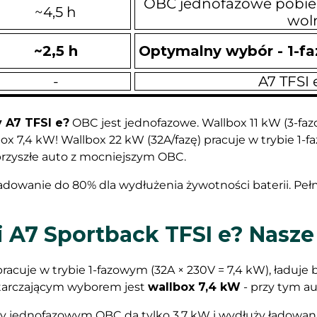
OBC jednofazowe pobiera 
~4,5 h
woln
~2,5 h
Optymalny wybór - 1-fa
-
A7 TFSI 
 A7 TFSI e?
OBC jest jednofazowe. Wallbox 11 kW (3-faz
box 7,4 kW! Wallbox 22 kW (32A/fazę) pracuje w trybie 1-
 przyszłe auto z mocniejszym OBC.
adowanie do 80% dla wydłużenia żywotności baterii. Peł
i A7 Sportback TFSI e? Nasz
pracuje w trybie 1-fazowym (32A × 230V = 7,4 kW), ładuje b
tarczającym wyborem jest
wallbox 7,4 kW
- przy tym au
zy jednofazowym OBC da tylko 3,7 kW i wydłuży ładowani