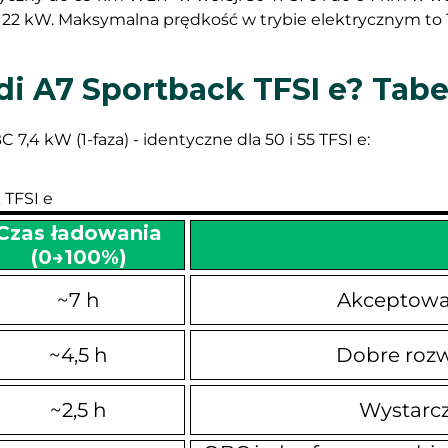
ub 22 kW. Maksymalna prędkość w trybie elektrycznym to 
udi A7 Sportback TFSI e? Tab
7,4 kW (1-faza) - identyczne dla 50 i 55 TFSI e:
 TFSI e
Czas ładowania
(0→100%)
~7 h
Akceptowal
~4,5 h
Dobre rozw
~2,5 h
Wystarcz