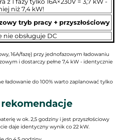
z 1 fazy tylko 16A×230V = 3,7 kW -
iej niż 7,4 kW!
zowy tryb pracy + przyszłościowy
e nie obsługuje DC
owy, 16A/fazę) przy jednofazowym ładowaniu
fazowym i dostarczy pełne 7,4 kW - identycznie
ne ładowanie do 100% warto zaplanować tylko
e rekomendacje
aterię w ok. 2,5 godziny i jest przyszłościowy
cie daje identyczny wynik co 22 kW.
e do 4,5 godziny.