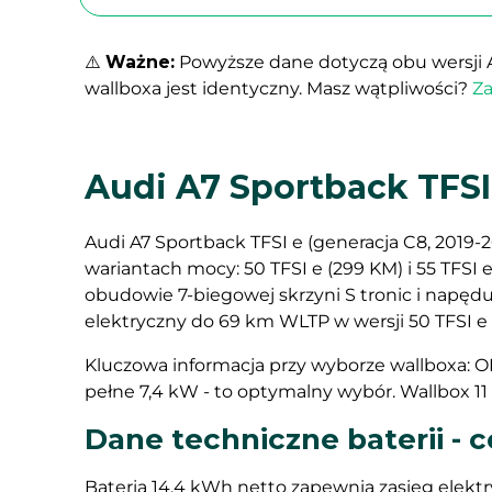
⚠️
Ważne:
Powyższe dane dotyczą obu wersji 
wallboxa jest identyczny. Masz wątpliwości?
Za
Audi A7 Sportback TFSI
Audi A7 Sportback TFSI e (generacja C8, 2019
wariantach mocy: 50 TFSI e (299 KM) i 55 TFSI
obudowie 7-biegowej skrzyni S tronic i napę
elektryczny do 69 km WLTP w wersji 50 TFSI e 
Kluczowa informacja przy wyborze wallboxa: OB
pełne 7,4 kW - to optymalny wybór. Wallbox 11 
Dane techniczne baterii - c
Bateria 14,4 kWh netto zapewnia zasięg elektr