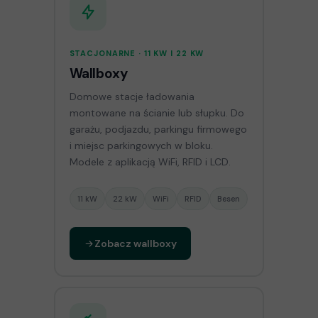
STACJONARNE · 11 KW I 22 KW
Wallboxy
Domowe stacje ładowania
montowane na ścianie lub słupku. Do
garażu, podjazdu, parkingu firmowego
i miejsc parkingowych w bloku.
Modele z aplikacją WiFi, RFID i LCD.
11 kW
22 kW
WiFi
RFID
Besen
Zobacz wallboxy