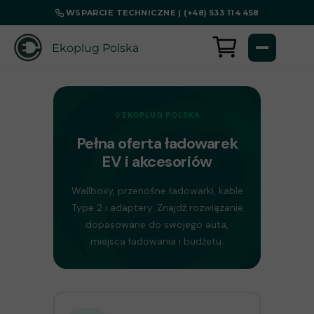
WSPARCIE TECHNICZNE | (+48) 533 114 458
Ekoplug Polska
EKOPLUG POLSKA
Pełna oferta ładowarek
EV i akcesoriów
Wallboxy, przenośne ładowarki, kable
Type 2 i adaptery. Znajdź rozwiązanie
dopasowane do swojego auta,
miejsca ładowania i budżetu.