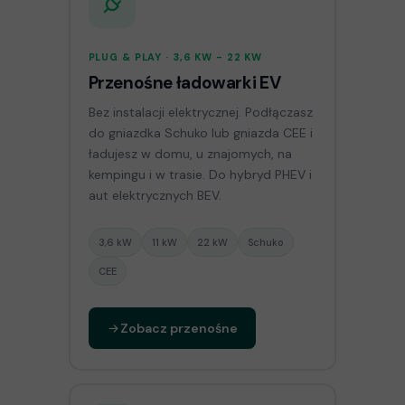
PLUG & PLAY · 3,6 KW - 22 KW
Przenośne ładowarki EV
Bez instalacji elektrycznej. Podłączasz
do gniazdka Schuko lub gniazda CEE i
ładujesz w domu, u znajomych, na
kempingu i w trasie. Do hybryd PHEV i
aut elektrycznych BEV.
3,6 kW
11 kW
22 kW
Schuko
CEE
Zobacz przenośne