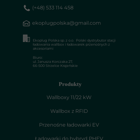
(+48) 533 114 458
ekoplugpolska@gmail.com
Ekoplug Polska sp. z o.o. Polski dystrybutor stacji
ładowania wallbox i ładowarek przenośnych z
akcesoriami
Biuro:
ul. Janusza Korczaka 27,
66-500 Strzelce Krajeńskie
Produkty
Wallboxy 11/22 kW
Wallbox z RFID
Przenośne ładowarki EV
Ładowarki do hybryd PHEV