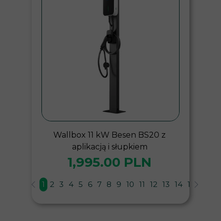
Wallbox 11 kW Besen BS20 z
aplikacją i słupkiem
1,995.00 PLN
1
2
3
4
5
6
7
8
9
10
11
12
13
14
15