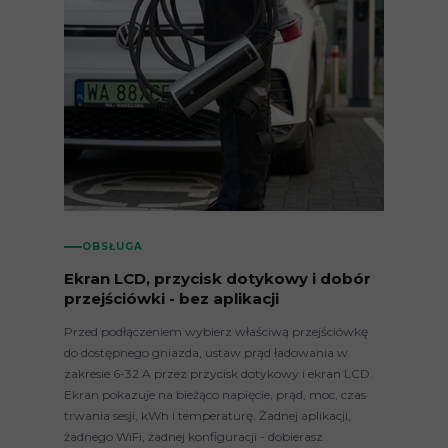
OBSŁUGA
Ekran LCD, przycisk dotykowy i dobór
przejściówki - bez aplikacji
Przed podłączeniem wybierz właściwą przejściówkę
do dostępnego gniazda, ustaw prąd ładowania w
zakresie 6-32 A przez przycisk dotykowy i ekran LCD.
Ekran pokazuje na bieżąco napięcie, prąd, moc, czas
trwania sesji, kWh i temperaturę. Żadnej aplikacji,
żadnego WiFi, żadnej konfiguracji - dobierasz