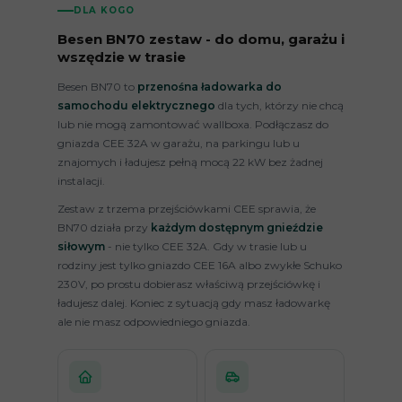
DLA KOGO
Besen BN70 zestaw - do domu, garażu i
wszędzie w trasie
Besen BN70 to
przenośna ładowarka do
samochodu elektrycznego
dla tych, którzy nie chcą
lub nie mogą zamontować wallboxa. Podłączasz do
gniazda CEE 32A w garażu, na parkingu lub u
znajomych i ładujesz pełną mocą 22 kW bez żadnej
instalacji.
Zestaw z trzema przejściówkami CEE sprawia, że
BN70 działa przy
każdym dostępnym gnieździe
siłowym
- nie tylko CEE 32A. Gdy w trasie lub u
rodziny jest tylko gniazdo CEE 16A albo zwykłe Schuko
230V, po prostu dobierasz właściwą przejściówkę i
ładujesz dalej. Koniec z sytuacją gdy masz ładowarkę
ale nie masz odpowiedniego gniazda.