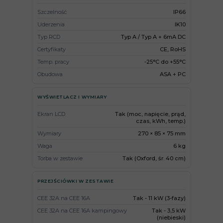
Szczelność
IP66
Uderzenia
IK10
Typ RCD
Typ A / Typ A + 6mA DC
Certyfikaty
CE, RoHS
Temp. pracy
-25°C do +55°C
Obudowa
ASA + PC
WYŚWIETLACZ I WYMIARY
Ekran LCD
Tak (moc, napięcie, prąd,
czas, kWh, temp.)
Wymiary
270 × 85 × 75 mm
Waga
6 kg
Torba w zestawie
Tak (Oxford, śr. 40 cm)
PRZEJŚCIÓWKI W ZESTAWIE
CEE 32A na CEE 16A
Tak - 11 kW (3-fazy)
CEE 32A na CEE 16A kampingowy
Tak - 3,5 kW
(niebieski)