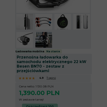
Ładowarka mobilna
Na stanie
Przenośna ładowarka do
samochodu elektrycznego 22 kW
Besen BN70 - zestaw z
przejściówkami
★
★
★
★
★
★
★
★
★
★
4.9
7 opinii
Cena netto: 1 130.08 PLN
1,390.00 PLN
W zestawie taniej!
Oszczędzasz 100