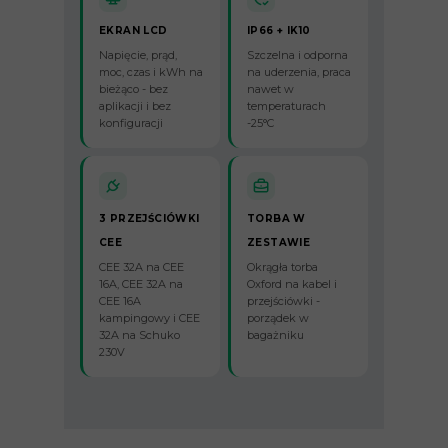
EKRAN LCD
IP66 + IK10
Napięcie, prąd,
Szczelna i odporna
moc, czas i kWh na
na uderzenia, praca
bieżąco - bez
nawet w
aplikacji i bez
temperaturach
konfiguracji
-25°C
3 PRZEJŚCIÓWKI
TORBA W
CEE
ZESTAWIE
CEE 32A na CEE
Okrągła torba
16A, CEE 32A na
Oxford na kabel i
CEE 16A
przejściówki -
kampingowy i CEE
porządek w
32A na Schuko
bagażniku
230V