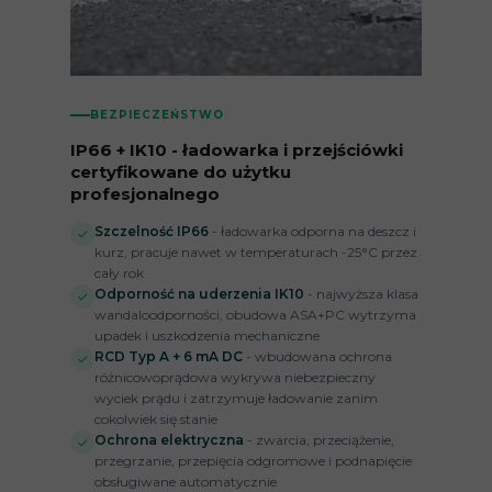
BEZPIECZEŃSTWO
IP66 + IK10 - ładowarka i przejściówki
certyfikowane do użytku
profesjonalnego
Szczelność IP66
- ładowarka odporna na deszcz i
kurz, pracuje nawet w temperaturach -25°C przez
cały rok
Odporność na uderzenia IK10
- najwyższa klasa
wandaloodporności, obudowa ASA+PC wytrzyma
upadek i uszkodzenia mechaniczne
RCD Typ A + 6 mA DC
- wbudowana ochrona
różnicowoprądowa wykrywa niebezpieczny
wyciek prądu i zatrzymuje ładowanie zanim
cokolwiek się stanie
Ochrona elektryczna
- zwarcia, przeciążenie,
przegrzanie, przepięcia odgromowe i podnapięcie
obsługiwane automatycznie