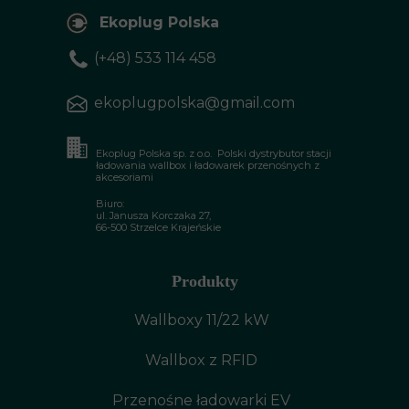
Ekoplug Polska
(+48) 533 114 458
ekoplugpolska@gmail.com
Ekoplug Polska sp. z o.o. Polski dystrybutor stacji
ładowania wallbox i ładowarek przenośnych z
akcesoriami
Biuro:
ul. Janusza Korczaka 27,
66-500 Strzelce Krajeńskie
Produkty
Wallboxy 11/22 kW
Wallbox z RFID
Przenośne ładowarki EV