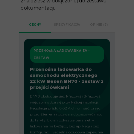
znajdziesz w dołączonej do zestawu
dokumentacji.
CECHY
SPECYFIKACJA
OPINIE (7)
PRZENOŚNA ŁADOWARKA EV -
ZESTAW
Przenośna ładowarka do
samochodu elektrycznego
22 kW Besen BN70 - zestaw z
przejściówkami
BN70 obsługuje sieć 1-fazową i 3-fazową,
więc sprawdza się przy każdej instalacji.
Regulacja prądu 6-32 A chroni sieć przed
przeciążeniem i pozwala dopasować moc
do taryfy. Ekran pokazuje parametry
ładowania na bieżąco, bez aplikacji i bez
konfiguracji. Szczelna obudowa zapewnia