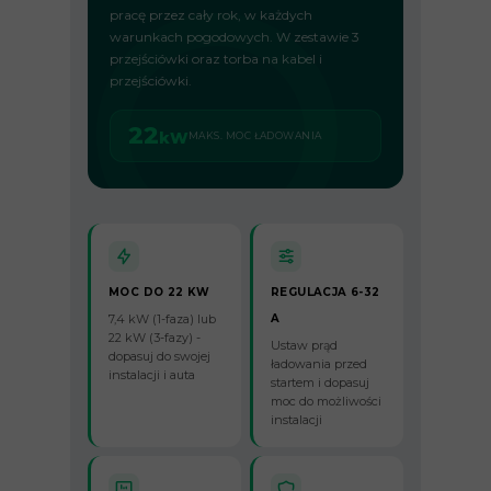
pracę przez cały rok, w każdych
warunkach pogodowych. W zestawie 3
przejściówki oraz torba na kabel i
przejściówki.
22
kW
MAKS. MOC ŁADOWANIA
MOC DO 22 KW
REGULACJA 6-32
7,4 kW (1-faza) lub
A
22 kW (3-fazy) -
Ustaw prąd
dopasuj do swojej
ładowania przed
instalacji i auta
startem i dopasuj
moc do możliwości
instalacji