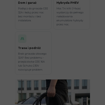
Dom i garaż
Hybryda PHEV
Podłącz do gniazda CEE
Moc 7,4 kW (1-faza)
32A i ładuj przez noc
wystarczy do pełnego
bez montażu i bez
naładowania
instalatora.
akumulatora hybrydy
przez noc.
Trasa i podróż
Brak gniazda siłowego
32A? Bez problemu -
przejściówka CEE 16A
lub Schuko 230V
rozwiązuje problem.