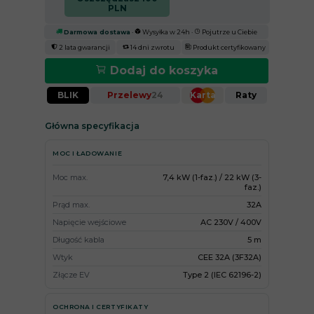
PLN
Darmowa dostawa
·
Wysyłka w 24h ·
Pojutrze u Ciebie
2 lata gwarancji
14 dni zwrotu
Produkt certyfikowany
Dodaj do koszyka
BLIK
Przelewy
24
Karta
Raty
Główna specyfikacja
MOC I ŁADOWANIE
Moc max.
7,4 kW (1-faz.) / 22 kW (3-
faz.)
Prąd max.
32A
Napięcie wejściowe
AC 230V / 400V
Długość kabla
5 m
Wtyk
CEE 32A (3F32A)
Złącze EV
Type 2 (IEC 62196-2)
OCHRONA I CERTYFIKATY