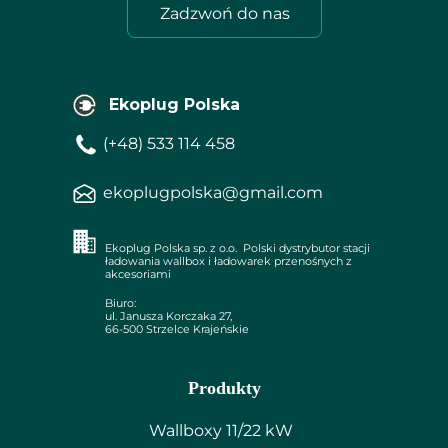
Zadzwoń do nas
Ekoplug Polska
(+48) 533 114 458
ekoplugpolska@gmail.com
Ekoplug Polska sp. z o.o. Polski dystrybutor stacji
ładowania wallbox i ładowarek przenośnych z
akcesoriami
Biuro:
ul. Janusza Korczaka 27,
66-500 Strzelce Krajeńskie
Produkty
Wallboxy 11/22 kW