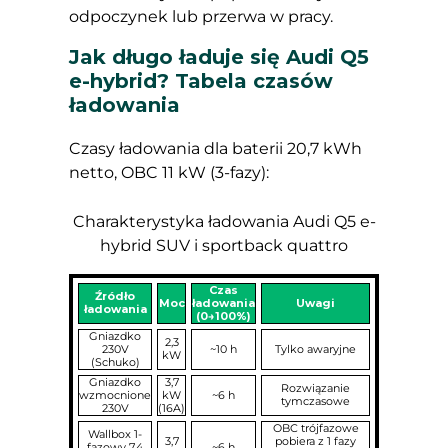
odpoczynek lub przerwa w pracy.
Jak długo ładuje się Audi Q5
e-hybrid? Tabela czasów
ładowania
Czasy ładowania dla baterii 20,7 kWh
netto, OBC 11 kW (3-fazy):
Charakterystyka ładowania Audi Q5 e-
hybrid SUV i sportback quattro
Czas
Źródło
Moc
ładowania
Uwagi
ładowania
(0→100%)
Gniazdko
2,3
230V
~10 h
Tylko awaryjne
kW
(Schuko)
Gniazdko
3,7
Rozwiązanie
wzmocnione
kW
~6 h
tymczasowe
230V
(16A)
OBC trójfazowe
Wallbox 1-
3,7
pobiera z 1 fazy
fazowy 7,4
~6 h