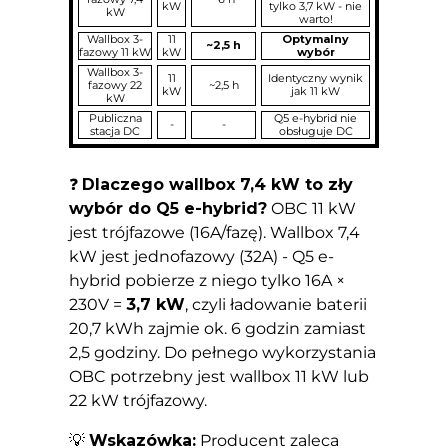
kW
tylko 3,7 kW - nie
kW
warto!
Wallbox 3-
11
Optymalny
~2,5 h
fazowy 11 kW
kW
wybór
Wallbox 3-
11
Identyczny wynik
fazowy 22
~2,5 h
kW
jak 11 kW
kW
Publiczna
Q5 e-hybrid nie
-
-
stacja DC
obsługuje DC
❓
Dlaczego wallbox 7,4 kW to zły
wybór do Q5 e-hybrid?
OBC 11 kW
jest trójfazowe (16A/fazę). Wallbox 7,4
kW jest jednofazowy (32A) - Q5 e-
hybrid pobierze z niego tylko 16A ×
230V =
3,7 kW
, czyli ładowanie baterii
20,7 kWh zajmie ok. 6 godzin zamiast
2,5 godziny. Do pełnego wykorzystania
OBC potrzebny jest wallbox 11 kW lub
22 kW trójfazowy.
💡
Wskazówka:
Producent zaleca