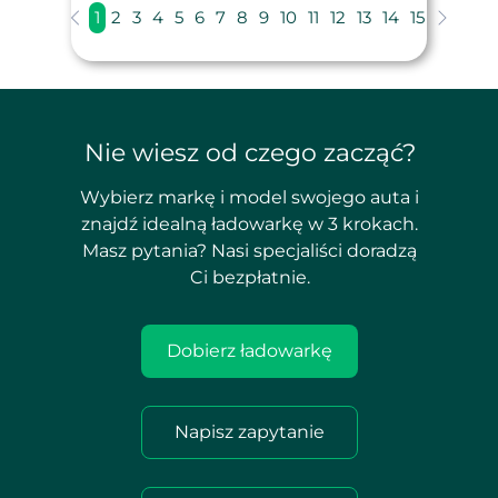
1
2
3
4
5
6
7
8
9
10
11
12
13
14
15
Nie wiesz od czego zacząć?
Wybierz markę i model swojego auta i
znajdź idealną ładowarkę w 3 krokach.
Masz pytania? Nasi specjaliści doradzą
Ci bezpłatnie.
Dobierz ładowarkę
Napisz zapytanie