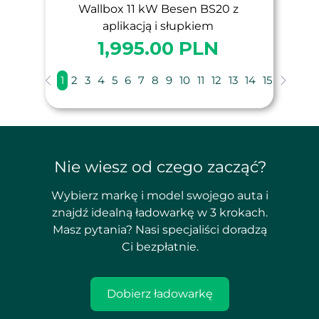
Wallbox 11 kW Besen BS20 z
aplikacją i słupkiem
1,995.00 PLN
1
2
3
4
5
6
7
8
9
10
11
12
13
14
15
Nie wiesz od czego zacząć?
Wybierz markę i model swojego auta i
znajdź idealną ładowarkę w 3 krokach.
Masz pytania? Nasi specjaliści doradzą
Ci bezpłatnie.
Dobierz ładowarkę