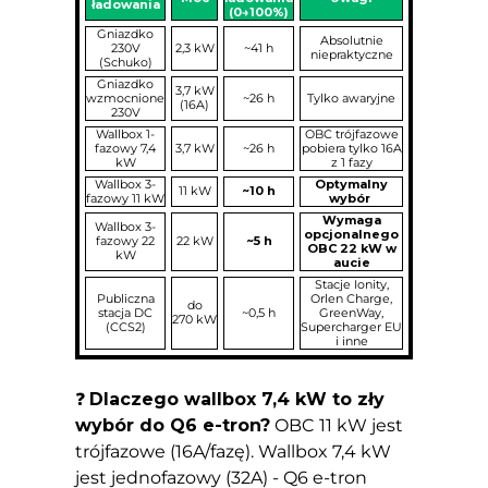
ładowania
(0→100%)
Gniazdko
Absolutnie
230V
2,3 kW
~41 h
niepraktyczne
(Schuko)
Gniazdko
3,7 kW
wzmocnione
~26 h
Tylko awaryjne
(16A)
230V
Wallbox 1-
OBC trójfazowe
fazowy 7,4
3,7 kW
~26 h
pobiera tylko 16A
kW
z 1 fazy
Wallbox 3-
Optymalny
11 kW
~10 h
fazowy 11 kW
wybór
Wymaga
Wallbox 3-
opcjonalnego
fazowy 22
22 kW
~5 h
OBC 22 kW w
kW
aucie
Stacje Ionity,
Publiczna
Orlen Charge,
do
stacja DC
~0,5 h
GreenWay,
270 kW
(CCS2)
Supercharger EU
i inne
❓
Dlaczego wallbox 7,4 kW to zły
wybór do Q6 e-tron?
OBC 11 kW jest
trójfazowe (16A/fazę). Wallbox 7,4 kW
Zgoda na pliki cookie
jest jednofazowy (32A) - Q6 e-tron