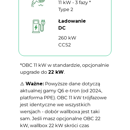
11 kW - 3 fazy *
Type 2
Ładowanie
DC
260 kW
CCS2
*OBC 11 kW w standardzie, opcjonalnie
upgrade do
22 kW
.
⚠️
Ważne:
Powyższe dane dotyczą
aktualnej gamy Q6 e-tron (od 2024,
platforma PPE). OBC 11 kW trójfazowe
jest identyczne we wszystkich
wersjach - dobór wallboxa jest taki
sam. Jeśli masz opcjonalne OBC 22
kW, wallbox 22 kW skróci czas