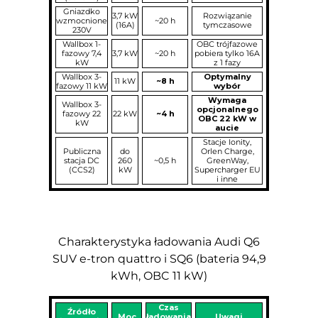
Gniazdko
3,7 kW
Rozwiązanie
wzmocnione
~20 h
(16A)
tymczasowe
230V
Wallbox 1-
OBC trójfazowe
fazowy 7,4
3,7 kW
~20 h
pobiera tylko 16A
kW
z 1 fazy
Wallbox 3-
Optymalny
11 kW
~8 h
fazowy 11 kW
wybór
Wymaga
Wallbox 3-
opcjonalnego
fazowy 22
22 kW
~4 h
OBC 22 kW w
kW
aucie
Stacje Ionity,
Publiczna
do
Orlen Charge,
stacja DC
260
~0,5 h
GreenWay,
(CCS2)
kW
Supercharger EU
i inne
Charakterystyka ładowania Audi Q6
SUV e-tron quattro i SQ6 (bateria 94,9
kWh, OBC 11 kW)
Czas
Źródło
Moc
ładowania
Uwagi