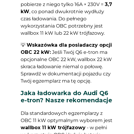
pobierze z niego tylko 16A × 230V =
3,7
Cookies to małe pliki danych, które są
kW
, co ponad dwukrotnie wydłuży
przechowywane na Twoim urządzeniu podczas
czas ładowania. Do pełnego
przeglądania stron internetowych. Używamy ich
wykorzystania OBC potrzebny jest
do poprawy działania serwisu, personalizacji treści,
wallbox 11 kW lub 22 kW trójfazowy.
oraz analizy ruchu na stronie.
💡
Wskazówka dla posiadaczy opcji
OBC 22 kW:
Jeśli Twój Q6 e-tron ma
Dostosuj
Zezwól na wszystkie
opcjonalne OBC 22 kW, wallbox 22 kW
skraca ładowanie niemal o połowę.
Sprawdź w dokumentacji pojazdu czy
Twój egzemplarz ma tę opcję.
Jaka ładowarka do Audi Q6
e-tron? Nasze rekomendacje
Dla standardowych egzemplarzy z
OBC 11 kW optymalnym wyborem jest
wallbox 11 kW trójfazowy
- w pełni