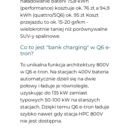
naładowanie baterii 75,8 kWh
(performance) kosztuje ok. 76 zł, a 94,9
kWh (quattro/SQ6) ok. 95 zł. Koszt
przejazdu to ok. 15-20 gr/km -
wielokrotnie taniej niż porównywalne
SUV-y spalinowe.
Co to jest "bank charging" w Q6 e-
tron?
To unikalna funkcja architektury 800V
w Q6 e-tron. Na stacjach 400V bateria
automatycznie dzieli się na dwie
połowy i ładuje je równolegle,
uzyskując do 135 kW zamiast
typowych 50-100 kW na starszych
stacjach. Dzięki temu Q6 e-tron ładuje
szybko nawet gdy stacja HPC 800V
nie jest dostępna.