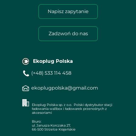
Napisz zapytanie
Zadzwoń do nas
Ekoplug Polska
(+48) 533 114 458
ekoplugpolska@gmail.com
Ekoplug Polska sp. z o.o. Polski dystrybutor stacji
ładowania wallbox i ładowarek przenośnych z
akcesoriami
Biuro:
ul. Janusza Korczaka 27,
66-500 Strzelce Krajeńskie