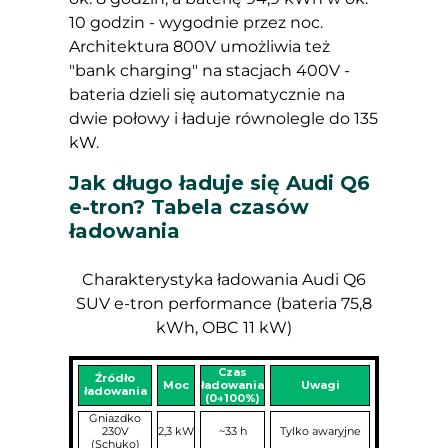
10 godzin - wygodnie przez noc.
Architektura 800V umożliwia też
"bank charging" na stacjach 400V -
bateria dzieli się automatycznie na
dwie połowy i ładuje równolegle do 135
kW.
Jak długo ładuje się Audi Q6
e-tron? Tabela czasów
ładowania
Charakterystyka ładowania Audi Q6
SUV e-tron performance (bateria 75,8
kWh, OBC 11 kW)
Czas
Źródło
Moc
ładowania
Uwagi
ładowania
(0→100%)
Gniazdko
230V
2,3 kW
~33 h
Tylko awaryjne
(Schuko)