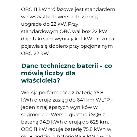
OBC 11 kW trójfazowe jest standardem
we wszystkich wersjach, z opcją
upgrade do 22 kW. Przy
standardowym OBC wallbox 22 kW
daje taki sam wynik jak 11 kW - różnica
pojawia się dopiero przy opcjonalnym
OBC 22 kW.
Dane techniczne baterii - co
mówią liczby dla
właściciela?
Wersja performance z baterią 75,8
kWh oferuje zasięg do 641 km WLTP -
jeden z najlepszych wyników w
segmencie. Wersje quattro i SQ6 z
baterią 94,9 kWh oferują do 625 km.
OBC 11 kW ładuje baterię 75,8 kWh w
ok. 8 godzin, a baterię 94,9 kWh w ok.