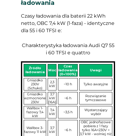
ładowania
Czasy ładowania dla baterii 22 kWh
netto, OBC 7,4 kW (1-faza) - identyczne
dla 55 i 60 TFSI e:
Charakterystyka ładowania Audi Q7 55
i 60 TFSI e quattro
Czas
Źródło
Moc
ładowania
Uwagi
ładowania
(0→100%)
Gniazdko
2,3
230V
~10 h
Tylko awaryjne
kW
(Schuko)
Gniazdko
3,7
Rozwiązanie
wzmocnione
kW
~6 h
tymczasowe
230V
(16A)
Wallbox 1-
7,4
Wystarczający
fazowy 7,4
~3,5 h
kW
wybór
kW
OBC jednofazowe
pobiera z 1 fazy
Wallbox 3-
3,7
~6 h
tylko 16A×230V =
fazowy 11 kW
kW
3,7 kW - wolniej niż