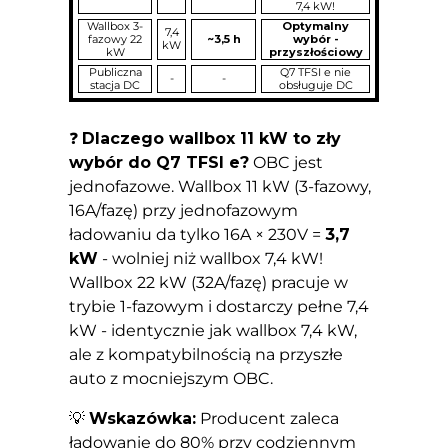
7,4 kW!
Wallbox 3-
Optymalny
7,4
fazowy 22
~3,5 h
wybór -
kW
kW
przyszłościowy
Publiczna
Q7 TFSI e nie
-
-
stacja DC
obsługuje DC
❓
Dlaczego wallbox 11 kW to zły
wybór do Q7 TFSI e?
OBC jest
jednofazowe. Wallbox 11 kW (3-fazowy,
16A/fazę) przy jednofazowym
ładowaniu da tylko 16A × 230V =
3,7
kW
- wolniej niż wallbox 7,4 kW!
Wallbox 22 kW (32A/fazę) pracuje w
trybie 1-fazowym i dostarczy pełne 7,4
kW - identycznie jak wallbox 7,4 kW,
ale z kompatybilnością na przyszłe
auto z mocniejszym OBC.
💡
Wskazówka:
Producent zaleca
ładowanie do 80% przy codziennym