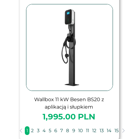
Wallbox 11 kW Besen BS20 z
aplikacją i słupkiem
1,995.00 PLN
1
2
3
4
5
6
7
8
9
10
11
12
13
14
15