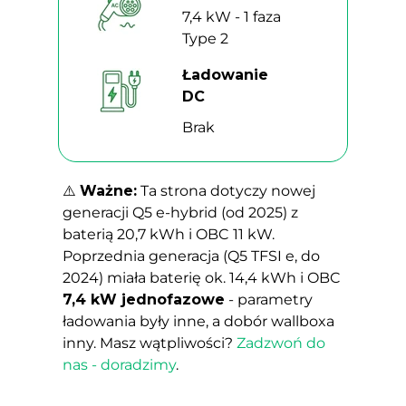
7,4 kW - 1 faza
Type 2
Ładowanie
DC
Brak
⚠️
Ważne:
Ta strona dotyczy nowej
generacji Q5 e-hybrid (od 2025) z
baterią 20,7 kWh i OBC 11 kW.
Poprzednia generacja (Q5 TFSI e, do
2024) miała baterię ok. 14,4 kWh i OBC
7,4 kW jednofazowe
- parametry
ładowania były inne, a dobór wallboxa
inny. Masz wątpliwości?
Zadzwoń do
nas - doradzimy
.