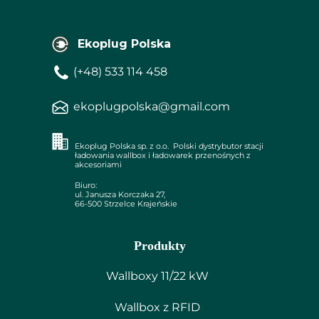
Ekoplug Polska
(+48) 533 114 458
ekoplugpolska@gmail.com
Ekoplug Polska sp. z o.o. Polski dystrybutor stacji
ładowania wallbox i ładowarek przenośnych z
akcesoriami
Biuro:
ul. Janusza Korczaka 27,
66-500 Strzelce Krajeńskie
Produkty
Wallboxy 11/22 kW
Wallbox z RFID