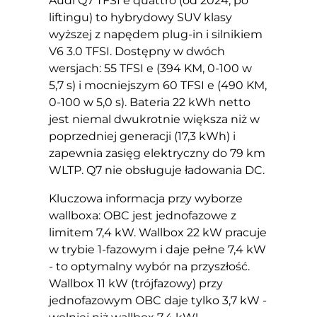
Audi Q7 TFSI e quattro (od 2024, po
liftingu) to hybrydowy SUV klasy
wyższej z napędem plug-in i silnikiem
V6 3.0 TFSI. Dostępny w dwóch
wersjach: 55 TFSI e (394 KM, 0-100 w
5,7 s) i mocniejszym 60 TFSI e (490 KM,
0-100 w 5,0 s). Bateria 22 kWh netto
jest niemal dwukrotnie większa niż w
poprzedniej generacji (17,3 kWh) i
zapewnia zasięg elektryczny do 79 km
WLTP. Q7 nie obsługuje ładowania DC.
Kluczowa informacja przy wyborze
wallboxa: OBC jest jednofazowe z
limitem 7,4 kW. Wallbox 22 kW pracuje
w trybie 1-fazowym i daje pełne 7,4 kW
- to optymalny wybór na przyszłość.
Wallbox 11 kW (trójfazowy) przy
jednofazowym OBC daje tylko 3,7 kW -