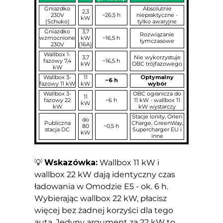
Gniazdko
Absolutnie
2,3
230V
~26,5 h
niepraktyczne -
kW
(Schuko)
tylko awaryjne
Gniazdko
3,7
Rozwiązanie
wzmocnione
kW
~16,5 h
tymczasowe
230V
(16A)
Wallbox 1-
3,7
Nie wykorzystuje
fazowy 7,4
~16,5 h
kW
OBC trójfazowego
kW
Wallbox 3-
11
Optymalny
~6 h
fazowy 11 kW
kW
wybór
Wallbox 3-
OBC ogranicza do
11
fazowy 22
~6 h
11 kW - wallbox 11
kW
kW
kW wystarczy
Stacje Ionity, Orlen
do
Publiczna
Charge, GreenWay,
80
~0,5 h
stacja DC
Supercharger EU i
kW
inne
💡
Wskazówka:
Wallbox 11 kW i
wallbox 22 kW dają identyczny czas
ładowania w Omodzie E5 - ok. 6 h.
Wybierając wallbox 22 kW, płacisz
więcej bez żadnej korzyści dla tego
auta. Jedyny argument za 22 kW to