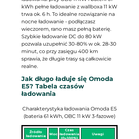
kWh pełne ładowanie z wallboxa 11 kW
trwa ok. 6 h. To idealne rozwiązanie na
nocne ładowanie - podłączasz
wieczorem, rano masz pełną baterię.
Szybkie ładowanie DC do 80 kW
pozwala uzupełnić 30-80% w ok. 28-30
minut, co przy zasięgu 400 km
sprawia, że długie trasy są całkowicie
realne.
Jak długo ładuje się Omoda
E5? Tabela czasów
ładowania
Charakterystyka ładowania Omoda E5
(bateria 61 kWh, OBC 11 kW 3-fazowe)
Czas
Źródło
Moc
ładowania
Uwagi
ładowania
(0→100%)