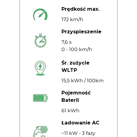
Prędkość max.
172 km/h
Przyspieszenie
7,6 s
0 - 100 km/h
Śr. zużycie
WLTP
15,5 kWh / 100km
Pojemność
Baterii
61 kWh
Ładowanie AC
~11 kW - 3 fazy