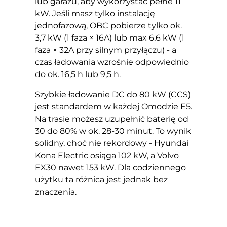
lub garażu, aby wykorzystać pełne 11
kW. Jeśli masz tylko instalację
jednofazową, OBC pobierze tylko ok.
3,7 kW (1 faza × 16A) lub max 6,6 kW (1
faza × 32A przy silnym przyłączu) - a
czas ładowania wzrośnie odpowiednio
do ok. 16,5 h lub 9,5 h.
Szybkie ładowanie DC do 80 kW (CCS)
jest standardem w każdej Omodzie E5.
Na trasie możesz uzupełnić baterię od
30 do 80% w ok. 28-30 minut. To wynik
solidny, choć nie rekordowy - Hyundai
Kona Electric osiąga 102 kW, a Volvo
EX30 nawet 153 kW. Dla codziennego
użytku ta różnica jest jednak bez
znaczenia.