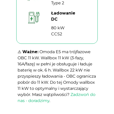
Type 2
Ładowanie
DC
80 kW
CCS2
⚠️
Ważne:
Omoda E5 ma trójfazowe
OBC 11 kW. Wallbox 11 kW (3-fazy,
16A/fazę) w pełni je obsługuje i ładuje
baterię w ok. 6 h. Wallbox 22 kW nie
przyspieszy ładowania - OBC ogranicza
pobór do 11 kW. Do tej Omody wallbox
11 kW to optymalny i wystarczający
wybór. Masz wątpliwości?
Zadzwoń do
nas - doradzimy
.