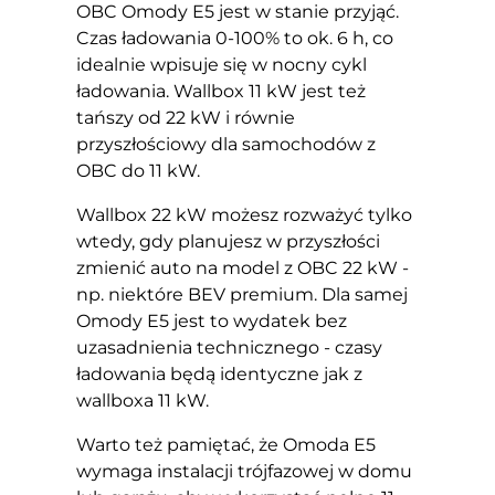
OBC Omody E5 jest w stanie przyjąć.
Zgoda na pliki cookie
Czas ładowania 0-100% to ok. 6 h, co
idealnie wpisuje się w nocny cykl
Cookies to małe pliki danych, które są
ładowania. Wallbox 11 kW jest też
przechowywane na Twoim urządzeniu podczas
tańszy od 22 kW i równie
przeglądania stron internetowych. Używamy ich
przyszłościowy dla samochodów z
do poprawy działania serwisu, personalizacji treści,
OBC do 11 kW.
oraz analizy ruchu na stronie.
Wallbox 22 kW możesz rozważyć tylko
wtedy, gdy planujesz w przyszłości
Dostosuj
Zezwól na wszystkie
zmienić auto na model z OBC 22 kW -
np. niektóre BEV premium. Dla samej
Omody E5 jest to wydatek bez
uzasadnienia technicznego - czasy
ładowania będą identyczne jak z
wallboxa 11 kW.
Warto też pamiętać, że Omoda E5
wymaga instalacji trójfazowej w domu