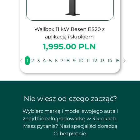
Wallbox 11 kW Besen BS20 z
aplikacją i słupkiem
1,995.00 PLN
1
2
3
4
5
6
7
8
9
10
11
12
13
14
15
Nie wiesz od czego zacząć?
Wybierz markę i model swojego auta i
znajdź idealną ładowarkę w 3 krokach.
Masz pytania? Nasi specjaliści doradzą
Ci bezpłatnie.