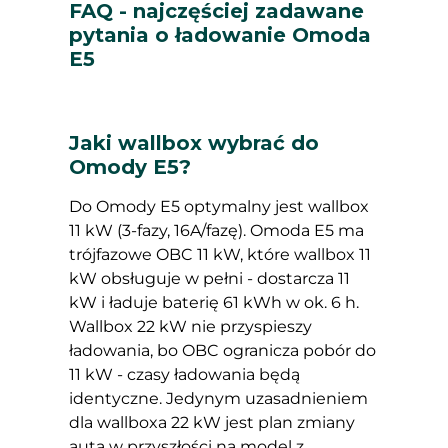
FAQ - najczęściej zadawane
pytania o ładowanie Omoda
E5
Jaki wallbox wybrać do
Omody E5?
Do Omody E5 optymalny jest wallbox
11 kW (3-fazy, 16A/fazę). Omoda E5 ma
trójfazowe OBC 11 kW, które wallbox 11
kW obsługuje w pełni - dostarcza 11
kW i ładuje baterię 61 kWh w ok. 6 h.
Wallbox 22 kW nie przyspieszy
ładowania, bo OBC ogranicza pobór do
11 kW - czasy ładowania będą
identyczne. Jedynym uzasadnieniem
dla wallboxa 22 kW jest plan zmiany
auta w przyszłości na model z