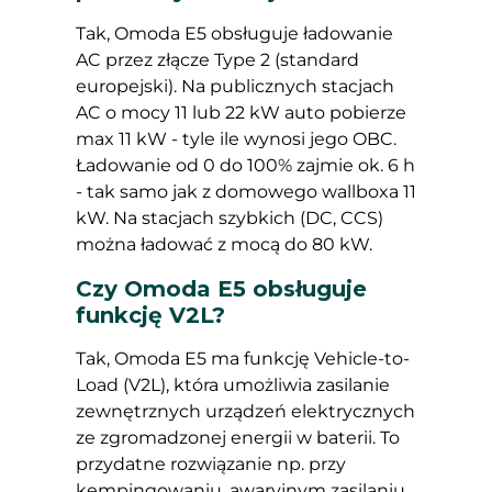
Tak, Omoda E5 obsługuje ładowanie
AC przez złącze Type 2 (standard
europejski). Na publicznych stacjach
AC o mocy 11 lub 22 kW auto pobierze
max 11 kW - tyle ile wynosi jego OBC.
Ładowanie od 0 do 100% zajmie ok. 6 h
- tak samo jak z domowego wallboxa 11
kW. Na stacjach szybkich (DC, CCS)
można ładować z mocą do 80 kW.
Czy Omoda E5 obsługuje
funkcję V2L?
Tak, Omoda E5 ma funkcję Vehicle-to-
Load (V2L), która umożliwia zasilanie
zewnętrznych urządzeń elektrycznych
ze zgromadzonej energii w baterii. To
przydatne rozwiązanie np. przy
kempingowaniu, awaryjnym zasilaniu