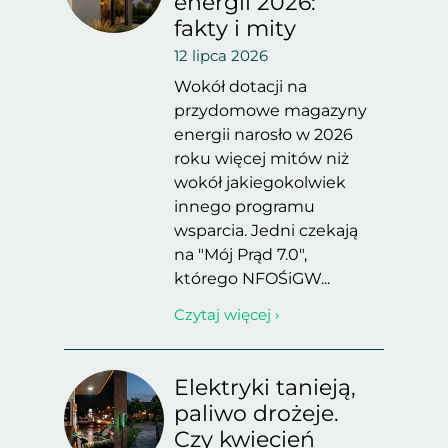
energii 2026:
fakty i mity
12 lipca 2026
Wokół dotacji na
przydomowe magazyny
energii narosło w 2026
roku więcej mitów niż
wokół jakiegokolwiek
innego programu
wsparcia. Jedni czekają
na "Mój Prąd 7.0",
którego NFOŚiGW...
Czytaj więcej ›
Elektryki tanieją,
paliwo drożeje.
Czy kwiecień