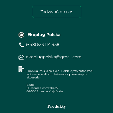
Zadzwoń do nas
Ekoplug Polska
(+48) 533 114 458
ekoplugpolska@gmail.com
Ekoplug Polska sp. z o.o. Polski dystrybutor stacji
ładowania wallbox i ładowarek przenośnych z
akcesoriami
Biuro:
ul. Janusza Korczaka 27,
66-500 Strzelce Krajeńskie
Produkty