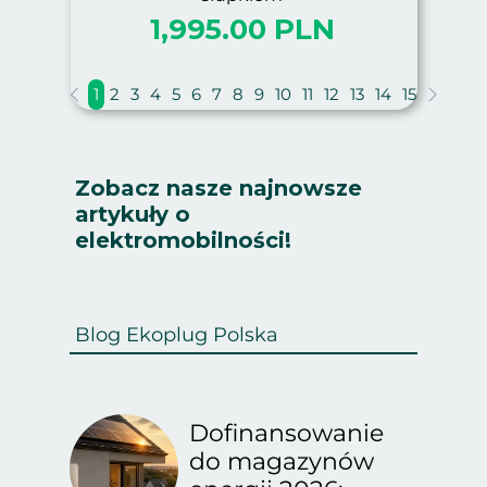
1,995.00 PLN
1
2
3
4
5
6
7
8
9
10
11
12
13
14
15
Zobacz nasze najnowsze
artykuły o
elektromobilności!
Blog Ekoplug Polska
Dofinansowanie
do magazynów