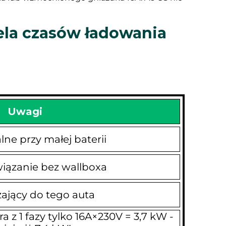
bela czasów ładowania
Uwagi
ne przy małej baterii
iązanie bez wallboxa
ający do tego auta
z 1 fazy tylko 16A×230V = 3,7 kW -