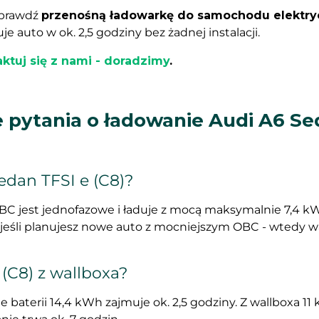
sprawdź
przenośną ładowarkę do samochodu elektr
 auto w ok. 2,5 godziny bez żadnej instalacji.
ktuj się z nami - doradzimy
.
 pytania o ładowanie Audi A6 Se
edan TFSI e (C8)?
OBC jest jednofazowe i ładuje z mocą maksymalnie 7,4 k
 jeśli planujesz nowe auto z mocniejszym OBC - wtedy w
 (C8) z wallboxa?
aterii 14,4 kWh zajmuje ok. 2,5 godziny. Z wallboxa 11 k