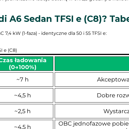
udi A6 Sedan TFSI e (C8)? Ta
7,4 kW (1-faza) - identyczne dla 50 i 55 TFSI e:
I e (C8)
Czas ładowania
(0→100%)
~7 h
Akceptowal
~4,5 h
Dobre rozw
~2,5 h
Wystarcz
OBC jednofazowe pobiera 
~4,5 h