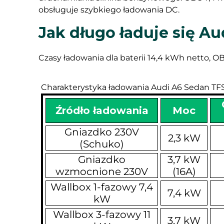
obsługuje szybkiego ładowania DC.
Jak długo ładuje się A
Czasy ładowania dla baterii 14,4 kWh netto, OBC 
Charakterystyka ładowania Audi A6 Sedan TFS
Źródło ładowania
Moc
Gniazdko 230V
2,3 kW
(Schuko)
Gniazdko
3,7 kW
wzmocnione 230V
(16A)
Wallbox 1-fazowy 7,4
7,4 kW
kW
Wallbox 3-fazowy 11
3,7 kW