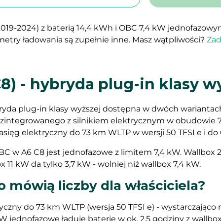
(2019-2024) z baterią 14,4 kWh i OBC 7,4 kW jednofazow
ametry ładowania są zupełnie inne. Masz wątpliwości?
Zad
8) - hybryda plug-in klasy w
ryda plug-in klasy wyższej dostępna w dwóch wariantach 
I zintegrowanego z silnikiem elektrycznym w obudowie 7-
sięg elektryczny do 73 km WLTP w wersji 50 TFSI e i do 
C w A6 C8 jest jednofazowe z limitem 7,4 kW. Wallbox 2
x 11 kW da tylko 3,7 kW - wolniej niż wallbox 7,4 kW.
o mówią liczby dla właściciela?
yczny do 73 km WLTP (wersja 50 TFSI e) - wystarczająco
 jednofazowe ładuje baterię w ok. 2,5 godziny z wallb