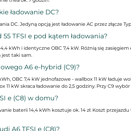
ie trwa ok. 7 godzin.
bkie ładowanie DC?
ania DC. Jedyną opcją jest ładowanie AC przez złącze Ty
od 55 TFSI e pod kątem ładowania?
 14,4 kWh i identyczne OBC 7,4 kW. Różnią się zasięgiem
 jest taki sam.
 nowego A6 e-hybrid (C9)?
4 kWh, OBC 7,4 kW jednofazowe - wallbox 11 kW ładuje woln
box 11 kW skraca ładowanie do 2,5 godziny. Przy C9 wybó
FSI e (C8) w domu?
nie baterii 14,4 kWh kosztuje ok. 14 zł. Koszt przejazdu 
udi A6 TFSI e (C8)?