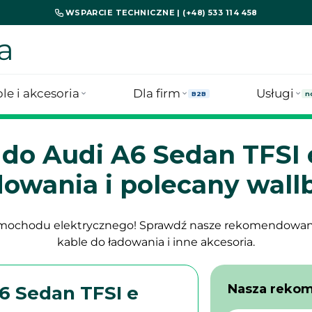
WSPARCIE TECHNICZNE | (+48) 533 114 458
a
le i akcesoria
Dla firm
Usługi
B2B
n
 do Audi A6 Sedan TFSI
dowania i polecany wall
samochodu elektrycznego! Sprawdź nasze rekomendowa
kable do ładowania i inne akcesoria.
Nasza reko
6 Sedan TFSI e