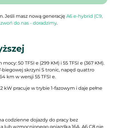
ym. Jeśli masz nową generację
A6 e-hybrid (C9,
zwoń do nas - doradzimy
.
yższej
mocy: 50 TFSI e (299 KM) i 55 TFSI e (367 KM).
biegowej skrzyni S tronic, napęd quattro
64 km w wersji 55 TFSI e.
2 kW pracuje w trybie 1-fazowym i daje pełne
 na codzienne dojazdy do pracy bez
oxa lub wzmocnionego gniazdka 16A. A6 C8 nie