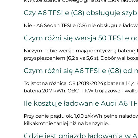
kW). Ze standardowego gniazdka 230V ładowan
Czy A6 TFSI e (C8) obsługuje szy
Nie - A6 Sedan TFSI e (C8) nie obsługuje ładow
Czym różni się wersja 50 TFSI e 
Niczym - obie wersje mają identyczną baterię
przyspieszeniem (6,2 s vs 5,6 s). Dobór wallboxa
Czym różni się A6 TFSI e (C8) od
To istotna różnica. C8 (2019-2024): bateria 14,
bateria 20,7 kWh, OBC 11 kW trójfazowe - wall
Ile kosztuje ładowanie Audi A6 T
Przy cenie prądu ok. 1,00 zł/kWh pełne naładowa
kilkakrotnie taniej niż na benzynie.
Gdzie jest gniazdo ładowania w A