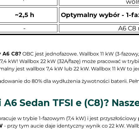
woln
~2,5 h
Optymalny wybór - 1-fa
-
A6 C8 
y A6 C8?
OBC jest jednofazowe. Wallbox 11 kW (3-fazowy
x 7,4 kW! Wallbox 22 kW (32A/fazę) może pracować w trybi
malny jest wallbox 7,4 kW lub 22 kW. Wallbox 11 kW to je
adowanie do 80% dla wydłużenia żywotności baterii. Peł
 A6 Sedan TFSI e (C8)? Nas
pracuje w trybie 1-fazowym (7,4 kW) i jest przyszłościow
W
- przy tym aucie daje identyczny wynik co 22 kW. Wallbo