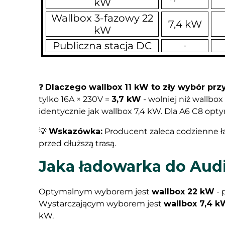
kW
Wallbox 3-fazowy 22
7,4 kW
kW
Publiczna stacja DC
-
❓
Dlaczego wallbox 11 kW to zły wybór prz
tylko 16A × 230V =
3,7 kW
- wolniej niż wallbo
identycznie jak wallbox 7,4 kW. Dla A6 C8 opty
💡
Wskazówka:
Producent zaleca codzienne ł
przed dłuższą trasą.
Jaka ładowarka do Audi
Optymalnym wyborem jest
wallbox 22 kW
- 
Wystarczającym wyborem jest
wallbox 7,4 k
kW.