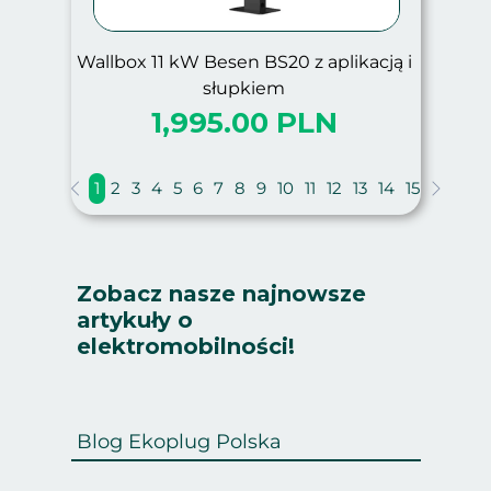
Wallbox 11 kW Besen BS20 z aplikacją i
słupkiem
1,995.00 PLN
1
2
3
4
5
6
7
8
9
10
11
12
13
14
15
Zobacz nasze najnowsze
artykuły o
elektromobilności!
Blog Ekoplug Polska