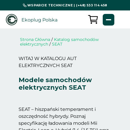
WSPARCIE TECHNICZNE | (+48) 533 114 458
Ekoplug Polska
Strona Główna
/
Katalog samochodów
elektrycznych
/
SEAT
WITAJ W KATALOGU AUT
ELEKTRYCZNYCH SEAT
Modele samochodów
elektrycznych SEAT
SEAT – hiszpański temperament i
oszczędność hybrydy. Poznaj
specyfikację ładowania modeli Mii