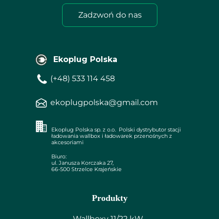
Zadzwoń do nas
Ekoplug Polska
(+48) 533 114 458
ekoplugpolska@gmail.com
Ekoplug Polska sp. z o.o. Polski dystrybutor stacji
ładowania wallbox i ładowarek przenośnych z
akcesoriami
Biuro:
ul. Janusza Korczaka 27,
66-500 Strzelce Krajeńskie
Produkty
Wallboxy 11/22 kW