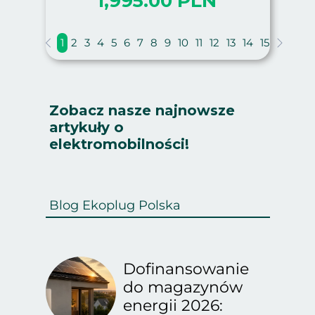
1,995.00 PLN
1
2
3
4
5
6
7
8
9
10
11
12
13
14
15
Zobacz nasze najnowsze
artykuły o
elektromobilności!
Blog Ekoplug Polska
Dofinansowanie
do magazynów
energii 2026: