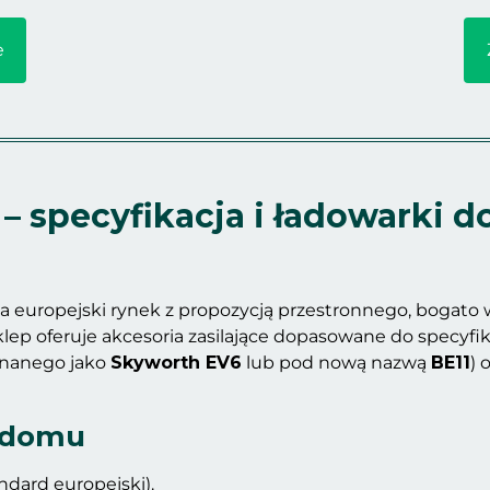
e
 – specyfikacja i ładowarki
 na europejski rynek z propozycją przestronnego, boga
lep oferuje akcesoria zasilające dopasowane do specyfi
znanego jako
Skyworth EV6
lub pod nową nazwą
BE11
) 
w domu
ndard europejski).