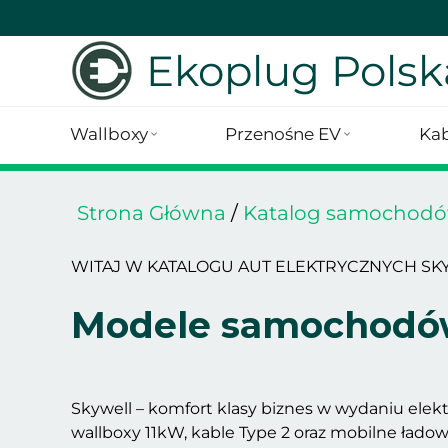
Ekoplug Polsk
Wallboxy
Przenośne EV
Kab
Strona Główna
/
Katalog samochodó
WITAJ W KATALOGU AUT ELEKTRYCZNYCH SK
Modele samochodów
Skywell – komfort klasy biznes w wydaniu elek
wallboxy 11kW, kable Type 2 oraz mobilne ład