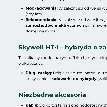
Moc ładowania:
W zależności od wersji wy
(trzy fazy).
Rekomendacja:
Niezależnie od wersji, n
samochodów elektrycznych
jest uniwer
dostępną mocą.
Skywell HT-i – hybryda o z
To unikalny model na rynku. Jako hybryda plu
elektrycznych!
Długi zasięg:
Dzięki tak dużej baterii, a
korzystanie z
ładowarki do hybrydy
(wall
Niezbędne akcesoria
Kable:
Do korzystania z ogólnodostępnych