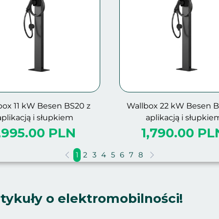
box 11 kW Besen BS20 z
Wallbox 22 kW Besen B
aplikacją i słupkiem
aplikacją i słupkie
,995.00 PLN
1,790.00 PL
1
2
3
4
5
6
7
8
tykuły o elektromobilności!