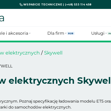
WSPARCIE TECHNICZNE | (+48) 533 114 458
a
le i akcesoria
Dla firm
Usługi
B2B
n
w elektrycznych
/
Skywell
YWELL
 elektrycznych Skywel
trycznym. Poznaj specyfikację ładowania modelu ET5 or
owarki do samochodów elektrycznych.