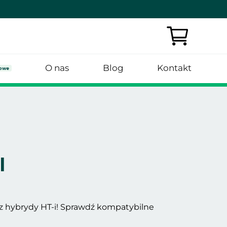
O nas
Blog
Kontakt
owe
l
az hybrydy HT-i! Sprawdź kompatybilne