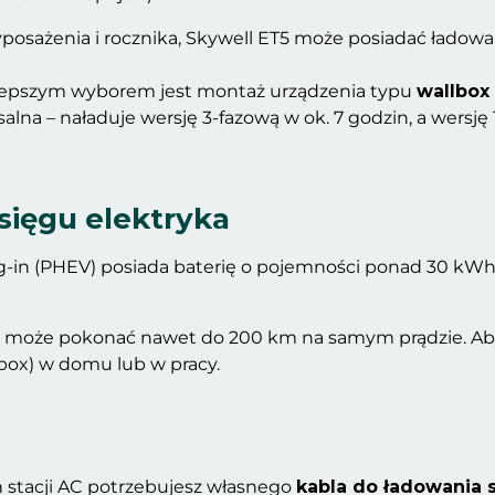
posażenia i rocznika, Skywell ET5 może posiadać ładowa
ajlepszym wyborem jest montaż urządzenia typu
wallbox
salna – naładuje wersję 3-fazową w ok. 7 godzin, a wers
asięgu elektryka
g-in (PHEV) posiada baterię o pojemności ponad 30 kWh,
uto może pokonać nawet do 200 km na samym prądzie. Aby
box) w domu lub w pracy.
 stacji AC potrzebujesz własnego
kabla do ładowania