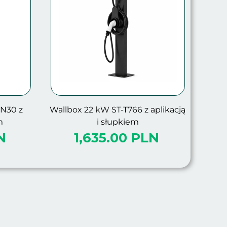
N30 z
Wallbox 22 kW ST-T766 z aplikacją
m
i słupkiem
N
1,635.00 PLN