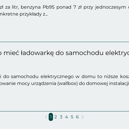
 zł za litr, benzyna Pb95 ponad 7 zł przy jednoczesym 
nkretne przykłady z...
o mieć ładowarkę do samochodu elektr
ki do samochodu elektrycznego w domu to niższe koszt
wanie mocy urządzenia (wallbox) do domowej instalacji el
1
2
3
4
5
6