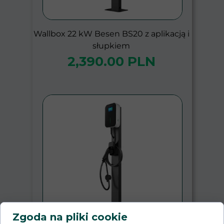
Wallbox 22 kW Besen BS20 z aplikacją i
słupkiem
2,390.00 PLN
Zgoda na pliki cookie