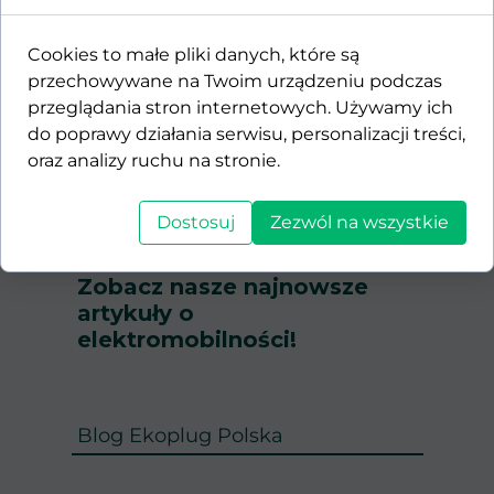
Wallbox 11 kW Besen BS20 z aplikacją i
Cookies to małe pliki danych, które są
słupkiem
przechowywane na Twoim urządzeniu podczas
przeglądania stron internetowych. Używamy ich
1,995.00 PLN
do poprawy działania serwisu, personalizacji treści,
oraz analizy ruchu na stronie.
1
2
3
4
5
6
7
8
9
10
11
12
13
14
15
Dostosuj
Zezwól na wszystkie
Zobacz nasze najnowsze
artykuły o
elektromobilności!
Blog Ekoplug Polska