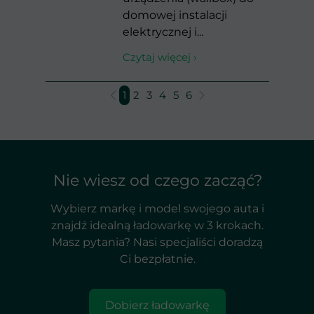
domowej instalacji
elektrycznej i...
Czytaj więcej ›
1
2
3
4
5
6
Nie wiesz od czego zacząć?
Wybierz markę i model swojego auta i
znajdź idealną ładowarkę w 3 krokach.
Masz pytania? Nasi specjaliści doradzą
Ci bezpłatnie.
Dobierz ładowarkę