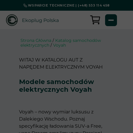
WSPARCIE TECHNICZNE | (+48) 533 114 458
Ekoplug Polska
Strona Główna
/
Katalog samochodów
elektrycznych
/
Voyah
WITAJ W KATALOGU AUT Z
NAPĘDEM ELEKTRYCZNYM VOYAH
Modele samochodów
elektrycznych Voyah
Voyah – nowy wymiar luksusu z
Dalekiego Wschodu. Poznaj
specyfikację ładowania SUV-a Free,