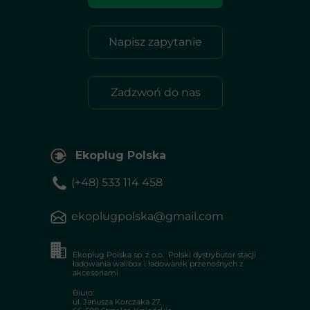
Napisz zapytanie
Zadzwoń do nas
Ekoplug Polska
(+48) 533 114 458
ekoplugpolska@gmail.com
Ekoplug Polska sp. z o.o. Polski dystrybutor stacji
ładowania wallbox i ładowarek przenośnych z
akcesoriami
Biuro:
ul. Janusza Korczaka 27,