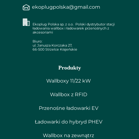
ekoplugpolska@gmail.com
Ekoplug Polska sp. z o.o. Polski dystrybutor stacji
ładowania wallbox i ładowarek przenośnych z
akcesoriami
Biuro:
ul. Janusza Korczaka 27,
66-500 Strzelce Krajeńskie
Produkty
Wallboxy 11/22 kW
Wallbox z RFID
Przenośne ładowarki EV
Ładowarki do hybryd PHEV
Wallbox na zewnątrz