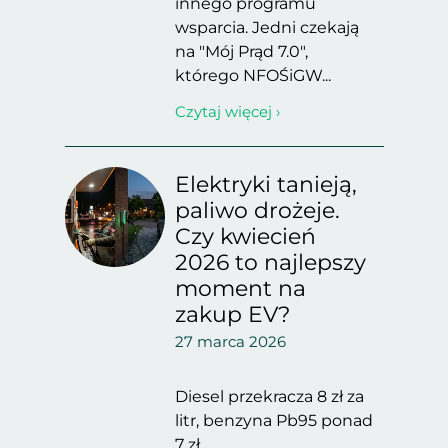
innego programu
wsparcia. Jedni czekają
na "Mój Prąd 7.0",
którego NFOŚiGW...
Czytaj więcej ›
Elektryki tanieją,
paliwo drożeje.
Czy kwiecień
2026 to najlepszy
moment na
zakup EV?
27 marca 2026
Diesel przekracza 8 zł za
litr, benzyna Pb95 ponad
7 zł