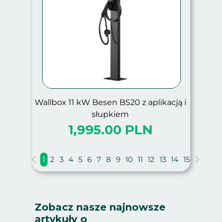
Wallbox 11 kW Besen BS20 z aplikacją i
słupkiem
1,995.00 PLN
1
2
3
4
5
6
7
8
9
10
11
12
13
14
15
Zobacz nasze najnowsze
artykuły o