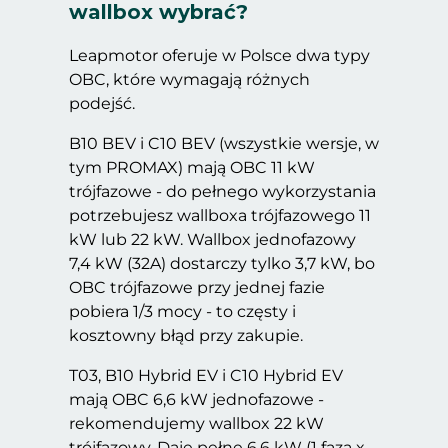
wallbox wybrać?
Leapmotor oferuje w Polsce dwa typy
OBC, które wymagają różnych
podejść.
B10 BEV i C10 BEV (wszystkie wersje, w
tym PROMAX) mają OBC 11 kW
trójfazowe - do pełnego wykorzystania
potrzebujesz wallboxa trójfazowego 11
kW lub 22 kW. Wallbox jednofazowy
7,4 kW (32A) dostarczy tylko 3,7 kW, bo
OBC trójfazowe przy jednej fazie
pobiera 1/3 mocy - to częsty i
kosztowny błąd przy zakupie.
T03, B10 Hybrid EV i C10 Hybrid EV
mają OBC 6,6 kW jednofazowe -
rekomendujemy wallbox 22 kW
trójfazowy. Daje pełne 6,6 kW (1 faza x