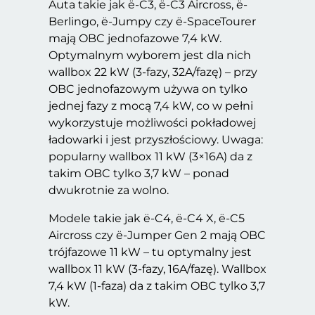
Auta takie jak ë-C3, ë-C3 Aircross, ë-
Berlingo, ë-Jumpy czy ë-SpaceTourer
mają OBC jednofazowe 7,4 kW.
Optymalnym wyborem jest dla nich
wallbox 22 kW (3-fazy, 32A/fazę) – przy
OBC jednofazowym używa on tylko
jednej fazy z mocą 7,4 kW, co w pełni
wykorzystuje możliwości pokładowej
ładowarki i jest przyszłościowy. Uwaga:
popularny wallbox 11 kW (3×16A) da z
takim OBC tylko 3,7 kW – ponad
dwukrotnie za wolno.
Modele takie jak ë-C4, ë-C4 X, ë-C5
Aircross czy ë-Jumper Gen 2 mają OBC
trójfazowe 11 kW – tu optymalny jest
wallbox 11 kW (3-fazy, 16A/fazę). Wallbox
7,4 kW (1-faza) da z takim OBC tylko 3,7
kW.