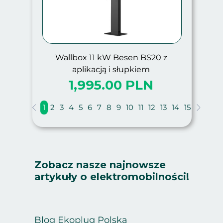
Wallbox 11 kW Besen BS20 z
aplikacją i słupkiem
1,995.00 PLN
1
2
3
4
5
6
7
8
9
10
11
12
13
14
15
Zobacz nasze najnowsze
artykuły o elektromobilności!
Blog Ekoplug Polska