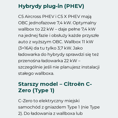
Zgoda na pliki cookie
Hybrydy plug-in (PHEV)
C5 Aircross PHEV i C5 X PHEV mają
Cookies to małe pliki danych, które są
OBC jednofazowe 7,4 kW. Optymalny
przechowywane na Twoim urządzeniu podczas
wallbox to 22 kW – daje pełne 7,4 kW
przeglądania stron internetowych. Używamy ich
na jednej fazie i obsłuży każde przyszłe
do poprawy działania serwisu, personalizacji treści,
auto z wyższym OBC. Wallbox 11 kW
oraz analizy ruchu na stronie.
(3×16A) da tu tylko 3,7 kW. Jako
ładowarka do hybrydy sprawdzi się też
Dostosuj
Zezwól na wszystkie
przenośna ładowarka 22 kW –
szczególnie jeśli nie planujesz instalacji
stałego wallboxa.
Starszy model – Citroën C-
Zero (Type 1)
C-Zero to elektryczny miejski
samochód z gniazdem Type 1 (nie Type
2). Do ładowania z wallboxa lub