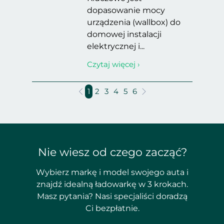
dopasowanie mocy
urządzenia (wallbox) do
domowej instalacji
elektrycznej i...
Czytaj więcej ›
1
2
3
4
5
6
Nie wiesz od czego zacząć?
Wybierz markę i model swojego auta i
znajdź idealną ładowarkę w 3 krokach.
Masz pytania? Nasi specjaliści doradzą
Ci bezpłatnie.