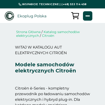
WSPARCIE TECHNICZNE | (+48) 533 114 458
Ekoplug Polska
Strona Główna
/
Katalog samochodów
elektrycznych
/
Citroën
WITAJ W KATALOGU AUT
ELEKTRYCZNYCH CITROËN
Modele samochodów
elektrycznych Citroën
Citroën ë-Series - kompletny
przewodnik po ładowaniu samochodów
elektrycznych i hybryd plug-in. Dla