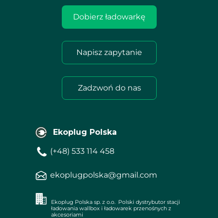
Dobierz ładowarkę
Napisz zapytanie
Zadzwoń do nas
Ekoplug Polska
(+48) 533 114 458
ekoplugpolska@gmail.com
Ekoplug Polska sp. z o.o. Polski dystrybutor stacji
ładowania wallbox i ładowarek przenośnych z
akcesoriami