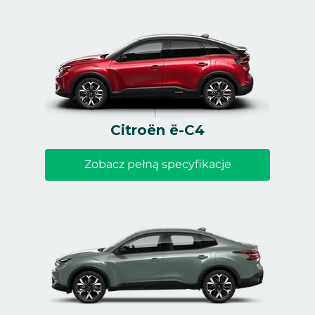
Citroën ë-C4
Zobacz pełną specyfikacje