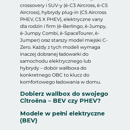
crossovery i SUV-y (ë-C3 Aircross, ë-C5
Aircross), hybrydy plug-in (C5 Aircross
PHEV, C5 X PHEV), elektryczne vany
dla rodzin i firm (ë-Berlingo, ë-Jumpy,
ë-Jumpy Combi, ë-SpaceTourer, ë-
Jumper) oraz starszy model miejski C-
Zero. Każdy z tych modeli wymaga
inaczej dobranej ładowarki do
samochodu elektrycznego lub
hybrydy – dobór wallboxa do
konkretnego OBC to klucz do
komfortowego ładowania w domu.
Dobierz wallbox do swojego
Citroëna – BEV czy PHEV?
Modele w pełni elektryczne
(BEV)