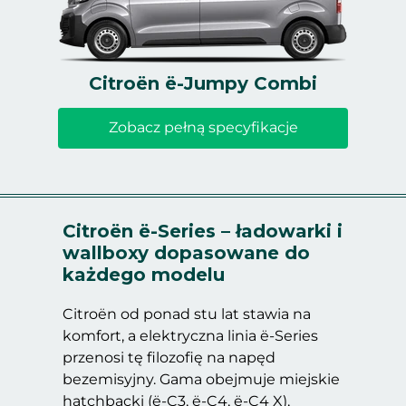
Citroën ë-Jumpy Combi
Zobacz pełną specyfikacje
Citroën ë-Series – ładowarki i
wallboxy dopasowane do
każdego modelu
Citroën od ponad stu lat stawia na
komfort, a elektryczna linia ë-Series
przenosi tę filozofię na napęd
bezemisyjny. Gama obejmuje miejskie
hatchbacki (ë-C3, ë-C4, ë-C4 X),