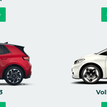
e
3
Vol