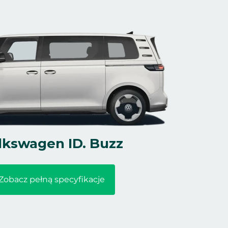
lkswagen ID. Buzz
Zobacz pełną specyfikacje