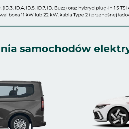
D.3, ID.4, ID.5, ID.7, ID. Buzz) oraz hybryd plug-in 1.5 TSI
allboxa 11 kW lub 22 kW, kabla Type 2 i przenośnej ła
ania samochodów elekt