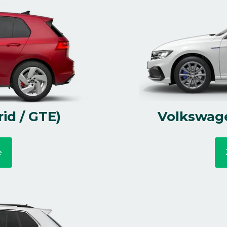
id / GTE)
Volkswage
e