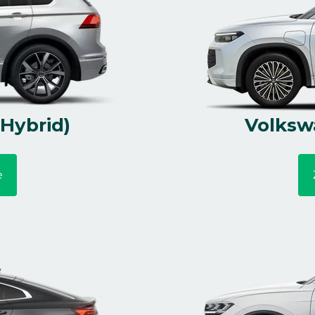
Hybrid)
Volksw
e