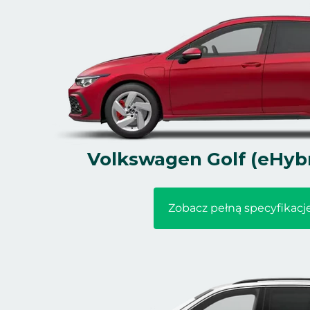
Volkswagen Golf (eHybr
Zobacz pełną specyfikacj