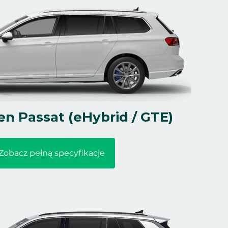
n Passat (eHybrid / GTE)
Zobacz pełną specyfikacje