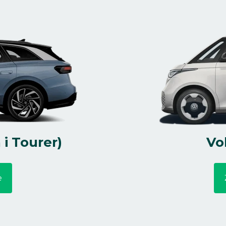
i Tourer)
Vo
e