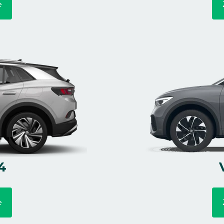
e
4
e