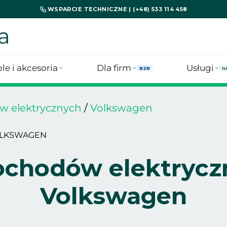
WSPARCIE TECHNICZNE | (+48) 533 114 458
a
le i akcesoria
Dla firm
Usługi
B2B
n
w elektrycznych
/
Volkswagen
OLKSWAGEN
chodów elektryczn
Volkswagen