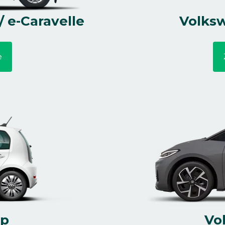
 e-Caravelle
Volksw
e
Up
Vo